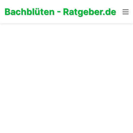
Bachblüten - Ratgeber.de
M