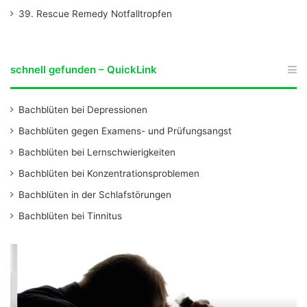
39. Rescue Remedy Notfalltropfen
schnell gefunden – QuickLink
Bachblüten bei Depressionen
Bachblüten gegen Examens- und Prüfungsangst
Bachblüten bei Lernschwierigkeiten
Bachblüten bei Konzentrationsproblemen
Bachblüten in der Schlafstörungen
Bachblüten bei Tinnitus
B
B
a
a
c
c
h
h