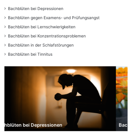
Bachblüten bei Depressionen
Bachblüten gegen Examens- und Prüfungsangst
Bachblüten bei Lernschwierigkeiten
Bachblüten bei Konzentrationsproblemen
Bachblüten in der Schlafstörungen
Bachblüten bei Tinnitus
B
B
a
a
c
c
h
h
b
b
l
l
ü
ü
t
t
e
e
Bachblüten Rescue Salbe – Creme
n
n
R
b