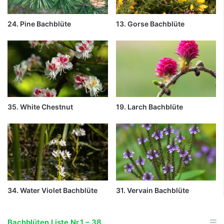
24. Pine Bachblüte
13. Gorse Bachblüte
35. White Chestnut
19. Larch Bachblüte
34. Water Violet Bachblüte
31. Vervain Bachblüte
Bachblüten Liste Nr,1 – 38