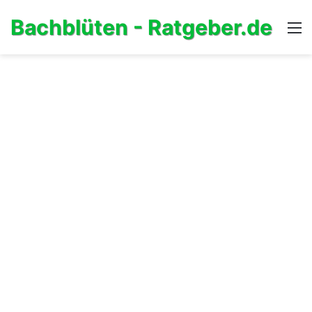
Bachblüten - Ratgeber.de
M