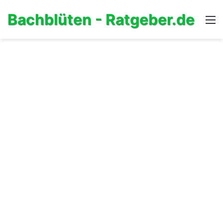
Bachblüten - Ratgeber.de
M