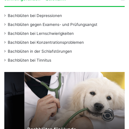
Bachblüten bei Depressionen
Bachblüten gegen Examens- und Prüfungsangst
Bachblüten bei Lernschwierigkeiten
Bachblüten bei Konzentrationsproblemen
Bachblüten in der Schlafstörungen
Bachblüten bei Tinnitus
B
B
a
a
c
c
h
h
b
b
l
l
ü
ü
t
t
e
e