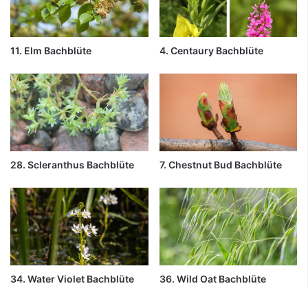
11. Elm Bachblüte
4. Centaury Bachblüte
28. Scleranthus Bachblüte
7. Chestnut Bud Bachblüte
34. Water Violet Bachblüte
36. Wild Oat Bachblüte