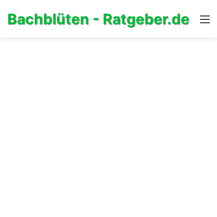
Bachblüten - Ratgeber.de
M