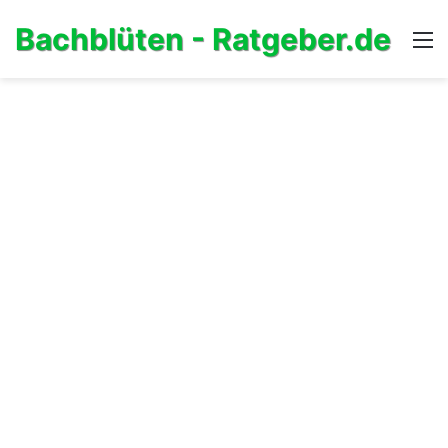
Bachblüten - Ratgeber.de
M