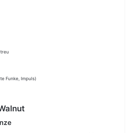
 treu
te Funke, Impuls)
Walnut
anze