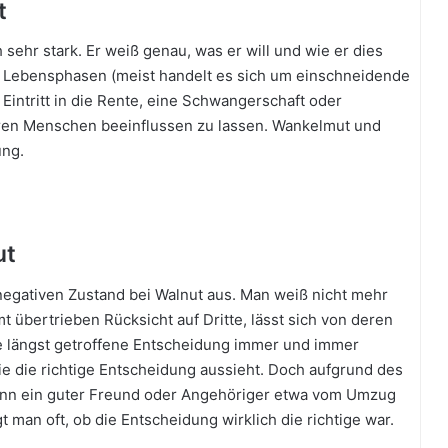
T
t
i
n
 sehr stark. Er weiß genau, was er will und wie er dies
n
n Lebensphasen (meist handelt es sich um einschneidende
i
intritt in die Rente, eine Schwangerschaft oder
t
deren Menschen beeinflussen zu lassen. Wankelmut und
u
s
ung.
ut
gativen Zustand bei Walnut aus. Man weiß nicht mehr
t übertrieben Rücksicht auf Dritte, lässt sich von deren
ne längst getroffene Entscheidung immer und immer
ie die richtige Entscheidung aussieht. Doch aufgrund des
ann ein guter Freund oder Angehöriger etwa vom Umzug
t man oft, ob die Entscheidung wirklich die richtige war.