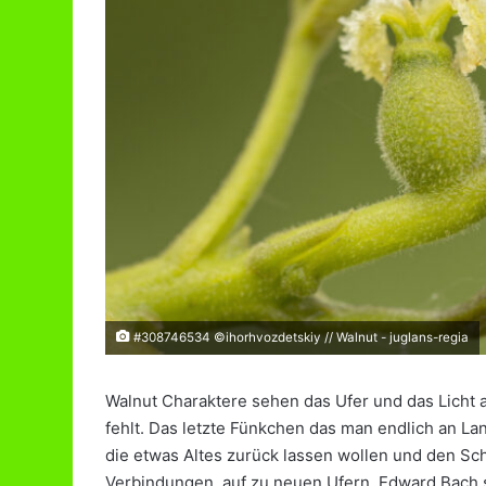
#308746534 ©ihorhvozdetskiy // Walnut - juglans-regia
Walnut Charaktere sehen das Ufer und das Licht a
fehlt. Das letzte Fünkchen das man endlich an La
die etwas Altes zurück lassen wollen und den Sc
Verbindungen, auf zu neuen Ufern. Edward Bach s