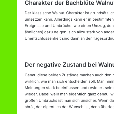
i
Charakter der Bachblüte Walnu
e
r
Der klassische Walnut-Charakter ist grundsätzlich
i
umsetzen kann. Allerdings kann er in bestimmte
g
Ereignisse und Umbrüche, wie einen Umzug, den E
k
ähnliches) dazu neigen, sich allzu stark von an
e
i
Unentschlossenheit sind dann an der Tagesordn
t
e
n
Der negative Zustand bei Waln
Genau diese beiden Zustände machen auch den ne
wirklich, wie man sich entscheiden soll. Man nimm
Meinungen stark beeinflussen und revidiert sei
wieder. Dabei weiß man eigentlich ganz genau, w
großen Umbruchs ist man sich unsicher. Wenn d
abrät, der eigentlich der Wunsch ist, dann überleg