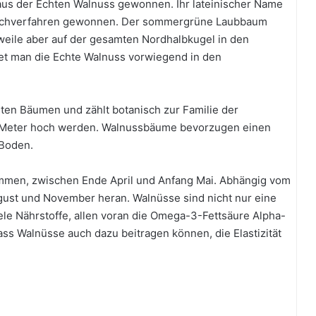
aus der Echten Walnuss gewonnen. Ihr lateinischer Name
B
m Kochverfahren gewonnen. Der sommergrüne Laubbaum
a
c
rweile aber auf der gesamten Nordhalbkugel in den
h
et man die Echte Walnuss vorwiegend in den
b
l
ü
ten Bäumen und zählt botanisch zur Familie der
t
e
 Meter hoch werden. Walnussbäume bevorzugen einen
schwierigkeiten
Bachblüten Therapie bei Tinnitus
n
 Boden.
T
h
mmen, zwischen Ende April und Anfang Mai. Abhängig vom
e
gust und November heran. Walnüsse sind nicht nur eine
r
a
ele Nährstoffe, allen voran die Omega-3-Fettsäure Alpha-
p
ass Walnüsse auch dazu beitragen können, die Elastizität
i
e
b
e
i