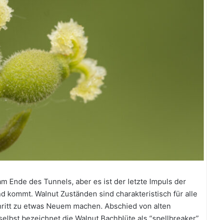
m Ende des Tunnels, aber es ist der letzte Impuls der
nd kommt. Walnut Zuständen sind charakteristisch für alle
hritt zu etwas Neuem machen. Abschied von alten
elbst bezeichnet die Walnut Bachblüte als “spellbreaker”