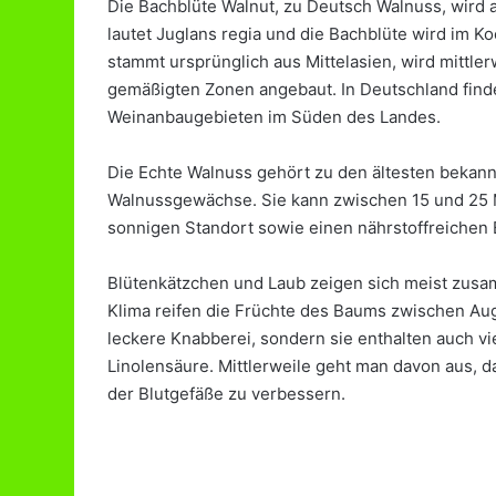
Die Bachblüte Walnut, zu Deutsch Walnuss, wird 
B
lautet Juglans regia und die Bachblüte wird i
a
c
stammt ursprünglich aus Mittelasien, wird mittle
h
gemäßigten Zonen angebaut. In Deutschland find
b
Weinanbaugebieten im Süden des Landes.
l
ü
Die Echte Walnuss gehört zu den ältesten bekann
t
e
Walnussgewächse. Sie kann zwischen 15 und 25
ten in der Schwangerschaft
Bachblüten bei Lern
n
sonnigen Standort sowie einen nährstoffreichen
b
e
Blütenkätzchen und Laub zeigen sich meist zusa
i
Klima reifen die Früchte des Baums zwischen Au
L
e
leckere Knabberei, sondern sie enthalten auch vi
r
Linolensäure. Mittlerweile geht man davon aus, d
n
der Blutgefäße zu verbessern.
s
c
h
w