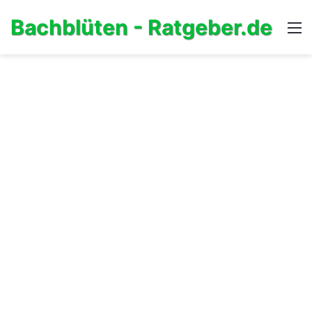
Bachblüten - Ratgeber.de
M