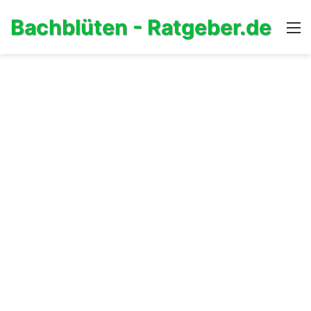
Bachblüten - Ratgeber.de
M