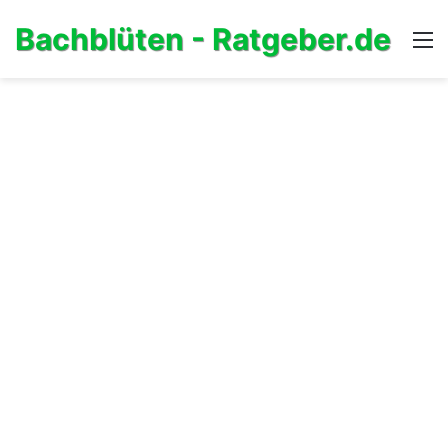
Bachblüten - Ratgeber.de
M