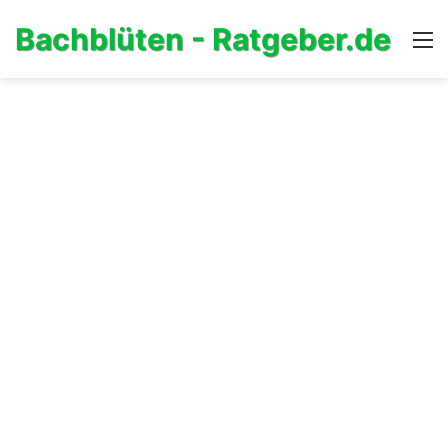
Bachblüten - Ratgeber.de
M