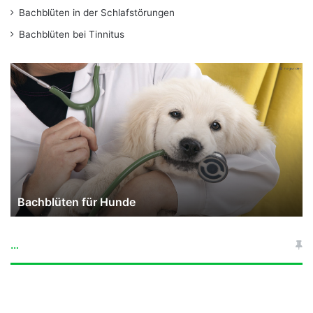
Bachblüten in der Schlafstörungen
Bachblüten bei Tinnitus
Bachblüten
für
Tiere
und
Haustiere
Bachblüten für Tiere und Haustiere
…