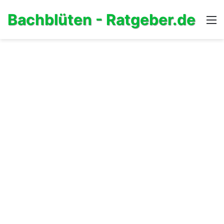
Bachblüten - Ratgeber.de
M